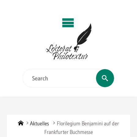
Skip
to
content
Search
Search
for:
Home
Aktuelles
Florilegium Benjamini auf der
Frankfurter Buchmesse