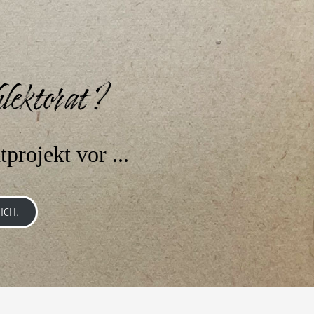
lektorat ?
tprojekt vor ...
ICH.