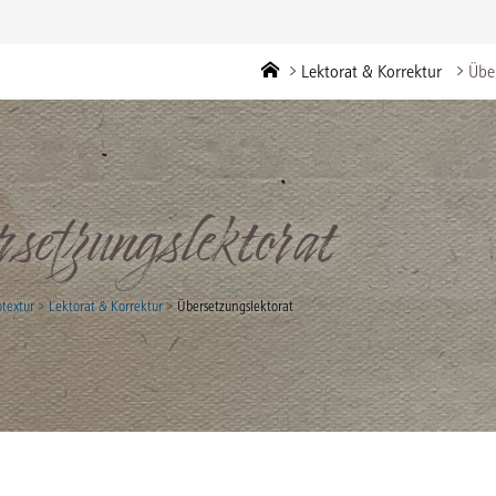
Home
Lektorat & Korrektur
Übe
rsetzungslektorat
otextur
>
Lektorat & Korrektur
>
Übersetzungslektorat