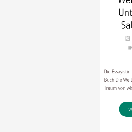
Unt
Sa
Die Essayistin
Buch Die Welt
Traum von wis
W