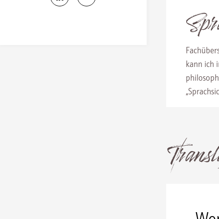
Spr
Fachübers
kann ich 
philosoph
„Sprachsi
Transl
Wer