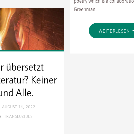
poetry which is a collaboratio
MIT
Greenman.
SABINE
SCHOLL"
"
WEITERLESEN
W
A
O
r übersetzt
S
teratur? Keiner
T
S
und Alle.
AUGUST 14, 2022
TRANSLUZIDES