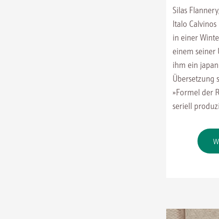
Silas Flanner
Italo Calvino
in einer Wint
einem seiner 
ihm ein japan
Übersetzung s
»Formel der 
seriell produ
W