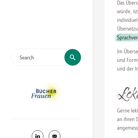
Das Übers
würde, is
individue
Übersetzu
Sprachve
Im Überse
Search
Search
und Formu
for:
und der I
Lek
Gerne lek
an ihren 
angemess