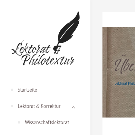
Skip
to
content
Übe
Lektorat Phil
Startseite
Lektorat & Korrektur
Wissenschaftslektorat