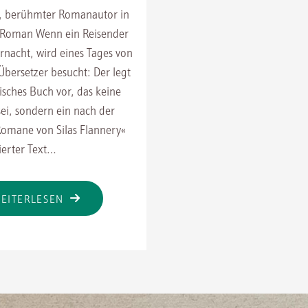
y, berühmter Romanautor in
s Roman Wenn ein Reisender
ernacht, wird eines Tages von
Übersetzer besucht: Der legt
isches Buch vor, das keine
ei, sondern ein nach der
Romane von Silas Flannery«
zierter Text…
"WER
EITERLESEN
ÜBERSETZT
WELTLITERATUR?
KEINER
UND
ALLE."