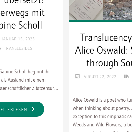
erwegs mit
bine Scholl
Translucency
JANUAR 15, 2023
Alice Oswald:
TRANSLUZIDES
through S
 Sabine Scholl beginnt ihr
AUGUST 22, 2022
 als Ausland mit einem
senschaftlicher Zitatzensur…
Alice Oswald is a poet who tu
when thinking about poetry. 
"WER
EITERLESEN
exception to this emphasis c
ÜBERSETZT?
Weeds and Wild Flowers, a bo
UNTERWEGS