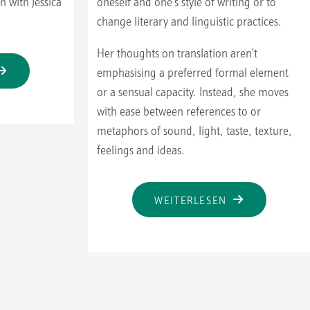
n with Jessica
oneself and one’s style of writing or to
change literary and linguistic practices.
Her thoughts on translation aren’t
TRANSLUCENCY
emphasising a preferred formal element
or a sensual capacity. Instead, she moves
ITH
with ease between references to or
LICE
metaphors of sound, light, taste, texture,
SWALD:
feelings and ideas.
EEING
HROUGH
"THE
WEITERLESEN
OUND"
EMERGENCE
OF
TRANSLATION
WITH
JANE