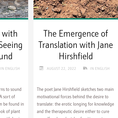
 with
The Emergence of
 Seeing
Translation with Jane
ound
Hirshfield
IN ENGLISH
AUGUST 22, 2022
IN ENGLISH
rns to sound
The poet Jane Hirshfield sketches two main
A sort of
motivational forces behind the desire to
an be found in
translate: the erotic longing for knowledge
ok of plant
and the therapeutic desire either to cure